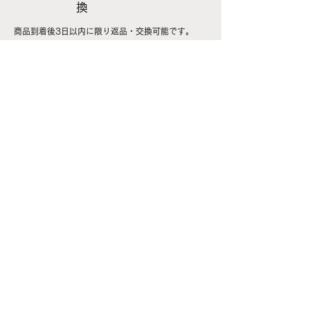
換
商品到着後3日以内に限り返品・交換可能です。
返品送
料
商品に欠陥がある場合には当方負担、お客様のご都
合による返品・交換の場合にはお客様負担となりま
す。
酒類販売管理者標識 (販売場の名称及び所在地)
アルコ・ノルディック
京都市中京区中之町565番地23
(酒類販売管理者の氏名) 世古 昌弘
(酒類販売管理研修受講年月日) 令和7年11月7日
(次回研修の受講期限) 令和10年11月6日
(研修実施団体名) 一般社団法人日本ボランタリーチェ
ーン協会
​お問い合わせ
ご利用案内
企業情報