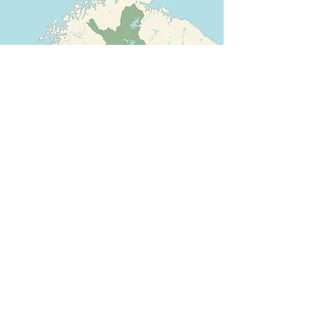
コスケンコルヴァはどこにあ
る？
コスケンコルヴァは、オストロボスニア南部、キュロヨ
キ川のほとりに広がる小さな村です。
人口はおよそ2,200人。最寄りの町セイナヨキまでは約
28km、首都ヘルシンキからは車でおよそ4時間の距離
にあります。
まわりには、どこまでも続く野原と静かな田園風景。
村を象徴する風景は、サンタヴオリの丘と、コスケンコ