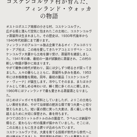
コスケンコルヴァ村が育んだ、
フィンランド・ウォッカ
の物語
オストロボスニア南部の小さな村、コスケンコルヴァ。
広がる畑と澄んだ空気に包まれたこの土地に、コスケンコルヴ
ァ蒸留所は生まれました。その歴史は、1930年代後半から
1940年代初頭にまで遡ります。
フィンランドのアルコール独占企業であるオイ・アルコホリリ
ケ・アブ社は、この地を愛してきたヤアコとエリザベト・コス
ケンコルヴァ夫妻から土地を譲り受け、蒸留所を建設しまし
た。1941年の春、最初の一滴が試験的に蒸留され、この村の
新しい物語が静かに始まります。
やがて戦争の時代が終わり、国には少しずつ明るさが戻ってき
ました。人々の暮らしとともに、蒸留所も歩みを進め、1953
年には本格稼働を開始。同年、最初の製品「コスケンコルヴ
ァ・ヴィーナ」が誕生します。冷やしてそのまま、またはカク
テルとして楽しめる味わいは、瞬く間に多くの人に親しまれ、
1960年にはフィンランドで最も愛される蒸留酒となりまし
た。
はじめはジャガイモを原料としていましたが、よりこの土地ら
しい素材を求め、やがて沿岸部の肥沃な畑で育つ大麦へと切り
替えられました。短い夏の間に実った大麦は、長く厳しい冬を
越えるために大切に保管され、春を待ちます。
かつては0.5リットルボトルのみの製造で、ラベルには納屋や
畑など、変わらない村の風景が描かれていました。そこには、
この土地とともに生きる誇りが込められています。
コスケンコルヴァでは、大麦を育てる技術が世代から世代へと
受け継がれてきました。現在原料を供給している農家たちは、