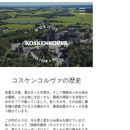
コスケンコルヴァの歴史
良質な大麦、澄みきった天然水、そして情熱あふれる地元
の農家。この土地には古くから、最高の酒造りを目指すた
めのすべてが揃っていました。私たちは今、その伝統に最
先端の蒸留プロセスを融合させ、最高品質のウォッカを造
り続けています。
この村の人々は、今も昔と変わらぬ営みを続けています。
私たちにとって「持続可能性（サステナビリティ）」と
は、単なるスローガンではなく、古くから受け継がれてき